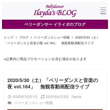
メ
イ
MENU
ン
ベリーダンサー イライダのブログ
コ
ン
トップ
ブログ
ベリーダンスショー情報
2020/5/30（土）
テ
「ベリーダンスと音楽の夜 vol.164」 無観客動画配信ライブ
ン
ツ
※記事内に商品プロモーションを含む場合があります
へ
移
動
2020/5/30（土）「ベリーダンスと音楽の
夜 vol.164」 無観客動画配信ライブ
2020年5月21日
2020年6月3日
Ilayda
投稿日
更新日
著
カテゴリー
ベリーダンスショー情報
者