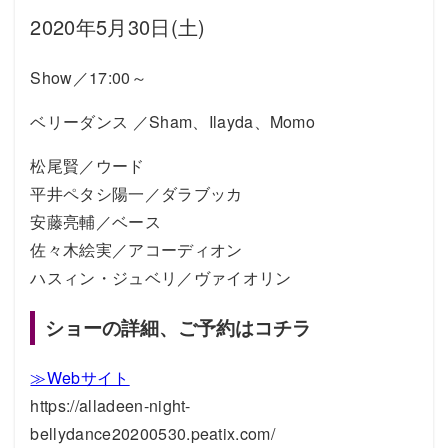
2020年5月30日(土)
Show／17:00～
ベリーダンス ／Sham、Ilayda、Momo
松尾賢／ウード
平井ペタシ陽一／ダラブッカ
安藤亮輔／ベース
佐々木絵実／アコーディオン
ハスィン・ジュベリ／ヴァイオリン
ショーの詳細、ご予約はコチラ
≫Webサイト
https://alladeen-night-
bellydance20200530.peatix.com/