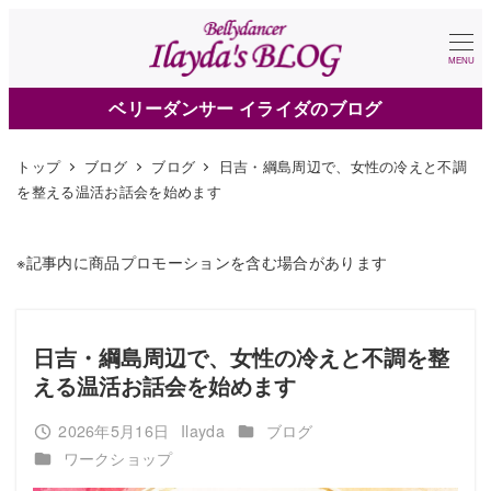
メ
イ
MENU
ン
ベリーダンサー イライダのブログ
コ
ン
トップ
ブログ
ブログ
日吉・綱島周辺で、女性の冷えと不調
テ
を整える温活お話会を始めます
ン
ツ
※記事内に商品プロモーションを含む場合があります
へ
移
動
日吉・綱島周辺で、女性の冷えと不調を整
える温活お話会を始めます
カテゴリー
2026年5月16日
Ilayda
ブログ
投稿日
著
カテゴリー
ワークショップ
者