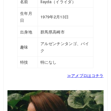
名前
Ilayda（イライダ）
生年月
1979年2月13日
日
出身地
群馬県高崎市
アルゼンチンタンゴ、バイ
趣味
ク
特技
特になし
≫アメブロはコチラ