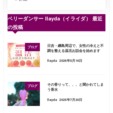
ベリーダンサー Ilayda（イライダ） 最近
の投稿
日吉・綱島周辺で、女性の冷えと不
ブログ
調を整える温活お話会を始めます
Ilayda
2026年5月16日
投稿日
その香りって、、、と聞かれてしま
ブログ
う香水
Ilayda
2025年7月20日
投稿日